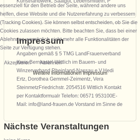
Kunsthandwerk, Saatgut, Lebensmitteln, P
essenziell für den Betrieb der Seite, während andere uns
helfen, diese Website und die Nutzererfahrung zu verbessern
(Tracking Cookies). Sie können selbst entscheiden, ob Sie die
Cookies zulassen möchten. Bitte beachten Sie, dass bei einer
Impressum
Ablehnung womöglich nicht mehr alle Funktionalitäten der
Seite zur Verfügung stehen.
Angaben gemäß § 5 TMG LandFrauenverband
Kreis Bernkastel-Wittlich im Bauern- und
Akzeptieren
Ablehnen
Winzerverband Rheinland-Nassau e.V.Hedi
Weitere Informationen
Impressum
Ertz, Dorothea Gemmel-Zeimentz, Vera
SteinmetzFriedrichstr. 2054516 Wittlich Kontakt
per Kontaktformualr Telefon: 06571 953100E-
Mail: info@land-frauen.de Vorstand im Sinne de
Nächste Veranstaltungen