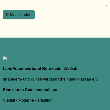
E-Mail senden
LandFrauenverband Bernkastel-Wittlich
im Bauern- und Winzerverband Rheinland-Nassau e.V.
Eine starke Gemeinschaft aus:
Vielfalt • Moderne • Tradition