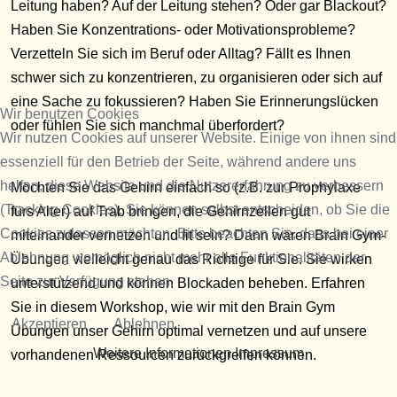
Leitung haben? Auf der Leitung stehen? Oder gar Blackout?
Haben Sie Konzentrations- oder Motivationsprobleme?
Verzetteln Sie sich im Beruf oder Alltag? Fällt es Ihnen
schwer sich zu konzentrieren, zu organisieren oder sich auf
eine Sache zu fokussieren? Haben Sie Erinnerungslücken
Wir benutzen Cookies
oder fühlen Sie sich manchmal überfordert?
Wir nutzen Cookies auf unserer Website. Einige von ihnen sind
essenziell für den Betrieb der Seite, während andere uns
helfen, diese Website und die Nutzererfahrung zu verbessern
Möchten Sie das Gehirn einfach so (z.B. zur Prophylaxe
(Tracking Cookies). Sie können selbst entscheiden, ob Sie die
fürs Alter) auf Trab bringen, die Gehirnzellen gut
Cookies zulassen möchten. Bitte beachten Sie, dass bei einer
miteinander vernetzen und fit sein? Dann wären Brain Gym-
Ablehnung womöglich nicht mehr alle Funktionalitäten der
Übungen vielleicht genau das Richtige für Sie. Sie wirken
Seite zur Verfügung stehen.
unterstützend und können Blockaden beheben. Erfahren
Sie in diesem Workshop, wie wir mit den Brain Gym
Akzeptieren
Ablehnen
Übungen unser Gehirn optimal vernetzen und auf unsere
Weitere Informationen
Impressum
vorhandenen Ressourcen zurückgreifen können.