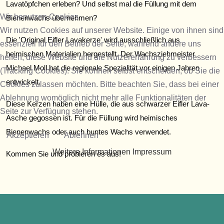
Lavatöpfchen erleben? Und selbst mal die Füllung mit dem
Wir benutzen Cookies
Bienenwachs übernehmen?
Wir nutzen Cookies auf unserer Website. Einige von ihnen sind
Die 'Original Eifler Lavakerze' wird ausschließlich aus
essenziell für den Betrieb der Seite, während andere uns
heimischen Materialien hergestellt. Der Wachsziehmeister
helfen, diese Website und die Nutzererfahrung zu verbessern
Michael Moll hat die regionale Spezialität vor einigen Jahren
(Tracking Cookies). Sie können selbst entscheiden, ob Sie die
entwickelt.
Cookies zulassen möchten. Bitte beachten Sie, dass bei einer
Ablehnung womöglich nicht mehr alle Funktionalitäten der
Diese Kerzen haben eine Hülle, die aus schwarzer Eifler Lava-
Seite zur Verfügung stehen.
Asche gegossen ist. Für die Füllung wird heimisches
Bienenwachs oder auch buntes Wachs verwendet.
Akzeptieren
Ablehnen
Weitere Informationen
Impressum
Kommen Sie und probieren es aus!