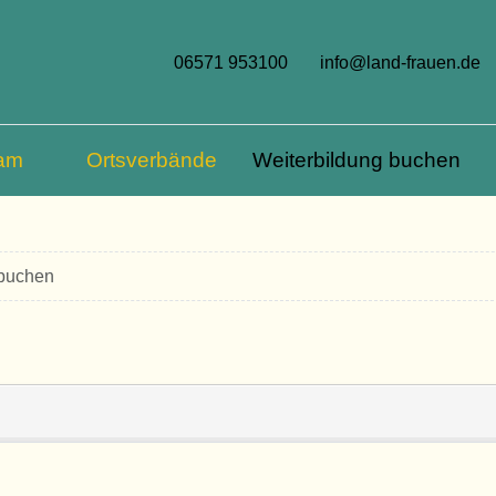
06571 953100
info@land-frauen.de
am
Ortsverbände
Weiterbildung buchen
 buchen